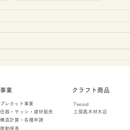
タカキの社内サークル活動の
紹介
​事業
クラフト商品
​プレカット事業
Twood
住器・サッシ・建材販売
工房髙木材木店
構造計算・各種申請
微動探査