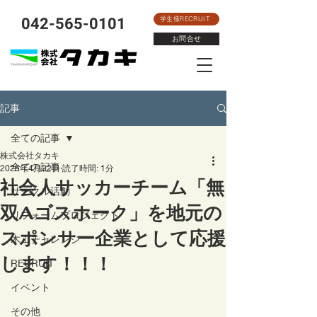
​042-565-0101
学生様RECRUIT
お問合せ
記事
全ての記事
株式会社タカキ
全ての記事
2025年4月22日
読了時間: 1分
社会人サッカーチーム「無
サークル活動
双Aゴスホーク」を地元の
リフォームプロジェクト
スポンサー企業として応援
木工チャレンジ
します！！！
RECRUIT
イベント
その他