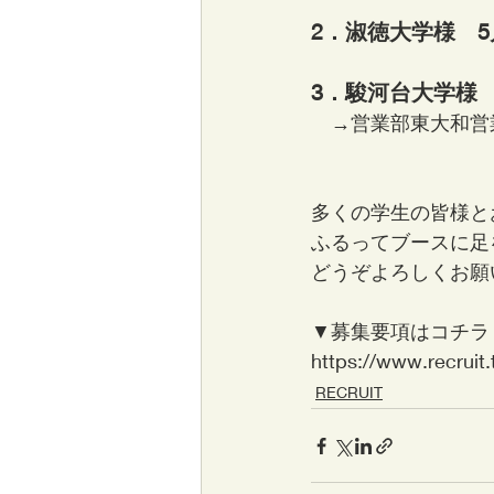
2．淑徳大学様　5月
3．駿河台大学様　5
　→営業部東大和営
多くの学生の皆様と
ふるってブースに足
どうぞよろしくお願
▼募集要項はコチラ
https://www.recruit.
RECRUIT