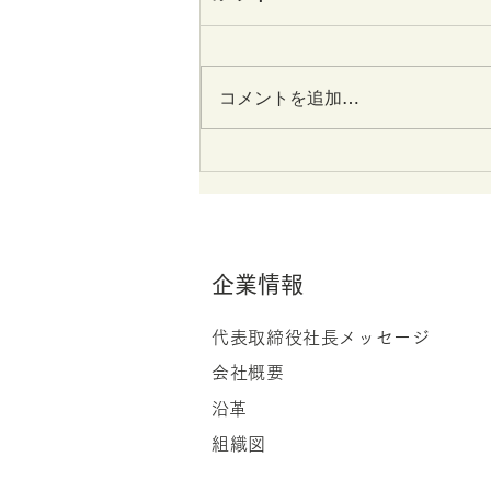
年の入社式・事業計画発表会
レポート
4月1日(火)。今年も待ちに待った
入社式がやってきました。 採用
コメントを追加…
担当者として新たな仲間を迎える
この特別な日を嬉しく思います。
新入社員4名はみな緊張した面持
ち。 式の前に行われたリハーサ
ルでは、手汗を拭いながらも真剣
な表情で練習に取り組んでいる様
子が印象深く残っています。...
企業情報
代表取締役社長メッセージ
会社概要
​​沿革
組織図