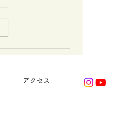
集しています。
カキホームは、㈱タカキ
0%出資のグループ企業で、地
着で工務店業を営んでいま
 本社のある小金井市などで
住宅やリフォーム工事を請負
います。 スタッフ9名全員が
カキの社員であり、㈱タカキ
ムに出向しており、今回の求
㈱タカキ社員としての募集で
アクセス
.