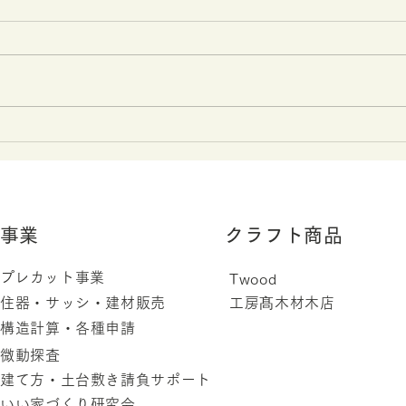
に参加し、多くの学生さんと
を募
お話しすることができまし
1．西武文理大学様 5月11日
㈱タ
た！
(水) 11:20～13：30（オンライ
10
ン式） 16名の学生が当社ブース
域密
を訪問してくれて、熱心に説明を
す。
聴いてくれました。 最終回では
注文
学生の中に就職課の先生も混じっ
って
ていて、いささか緊張しました。
㈱タ
学生のみなさん、ありがとうござ
ホー
いました。...
人も
​事業
クラフト商品
す。..
​プレカット事業
Twood
住器・サッシ・建材販売
工房髙木材木店
構造計算・各種申請
微動探査
建て方・土台敷き請負サポート
いい家づくり研究会