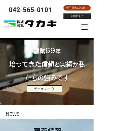
​042-565-0101
学生様RECRUIT
お問合せ
69
創業
年
培ってきた信頼
実績
私
が
と
たち
強み
です
の
ギャラリー
​NEWS