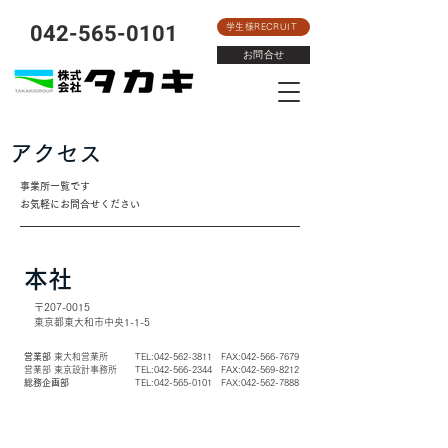
​042-565-0101
学生様RECRUIT
お問合せ
アクセス
事業所一覧です
​お気軽にお問合せください
© Copyright
本社
〒207-0015
東京都東大和市中央1-1-5
営業部
東大和営業所
TEL:
042-562-3811
FAX:
042-566-7679
営業部 東京設計事務所 TEL:
042-566-2344
FAX:
042-569-8212
総務企画部
TEL:
042-565-0101
FAX:
042-562-7888