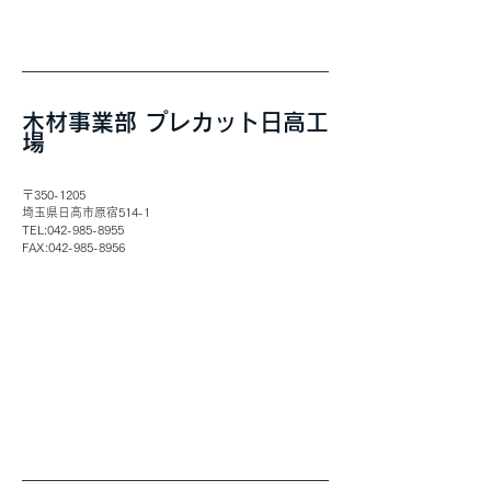
木材事業部 プレカット日高工
場
〒350-1205
​埼玉県日高市原宿514-1
TEL:
042-985-8955
​FAX:
042-985-8956