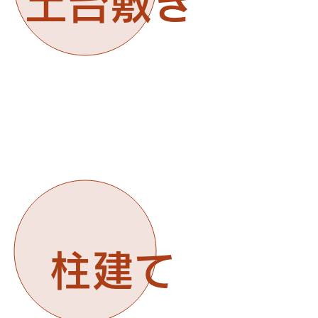
土台敷き
柱建て