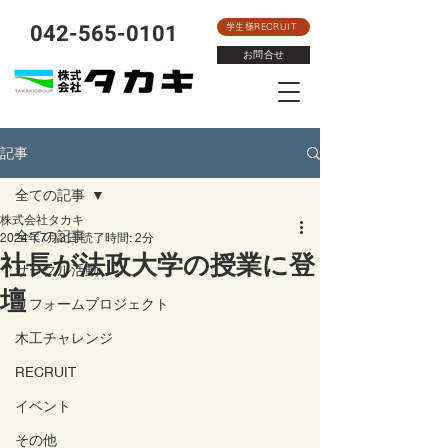
​042-565-0101
学生様RECRUIT
お問合せ
記事
全ての記事
株式会社タカキ
全ての記事
2024年7月3日
読了時間: 2分
社長が法政大学の授業に登
サークル活動
壇
リフォームプロジェクト
木工チャレンジ
RECRUIT
イベント
その他